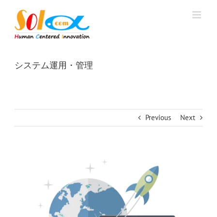
Skip
to
content
システム運用・管理
Previous
Next
View
Larger
Image