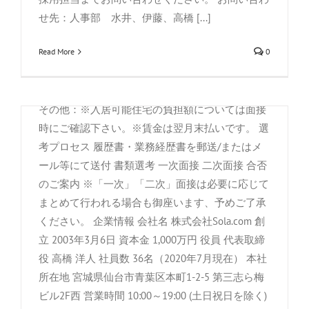
By
株式会社Sola.com
|
11月 11th, 2020
|
募集求人
,
求人情報
ヶ月経過後の年次有給休暇日数：10日 終業時間：
せ先：人事部 水井、伊藤、高橋 [...]
システム開発(Java/VB.net) 仕事内容 Java/VB.netで
10:00～19:00 休憩時間：60分 時間外月平均時間：
の業務用システム開発業務です。 当言語につき2
Read More
0
10時間 雇用形態；正社員 職種・派遣/請負：派
年以上の業務経験を有する方を優遇します。 若手
遣・請負ではない 雇用期間の定め：なし 再雇
が多く活気がある会社で、入社後組織の中心とし
用：有り（年齢上限有り65歳） 試用期間：6ヶ月
て活躍して頂きます。 基本給：224,000〜
その他：※入居可能住宅の負担額については面接
400,000円 交通費：実費支給（上限25,000円/月) 必
時にご確認下さい。※賃金は翌月末払いです。 選
要資格・スキル：JavaまたはVB.net等の業務用シ
考プロセス 履歴書・業務経歴書を郵送/またはメ
ステム開発経験2年以上 歓迎する資格・技能：以
ール等にて送付 書類選考 一次面接 二次面接 合否
下は必須ではありません 日常&ビジネス英会話・
のご案内 ※「一次」「二次」面接は必要に応じて
英語読み書き能力 日常&ビジネス中国語会話・読
まとめて行われる場合も御座います、予めご了承
み書き能力<繁体簡体いずれも> サイバーセキュリ
ください。 企業情報 会社名 株式会社Sola.com 創
ティに関連する資格、技能 非IT関係業務における
立 2003年3月6日 資本金 1,000万円 役員 代表取締
プロジェクト、人事マネジメント経験 加入保
役 高橋 洋人 社員数 36名（2020年7月現在） 本社
険：雇用保険、労災保険、健康保険、厚生年金 年
所在地 宮城県仙台市青葉区本町1-2-5 第三志ら梅
間休日：127日 休日：土日祝日他、毎週、お盆休
ビル2F西 営業時間 10:00～19:00 (土日祝日を除く)