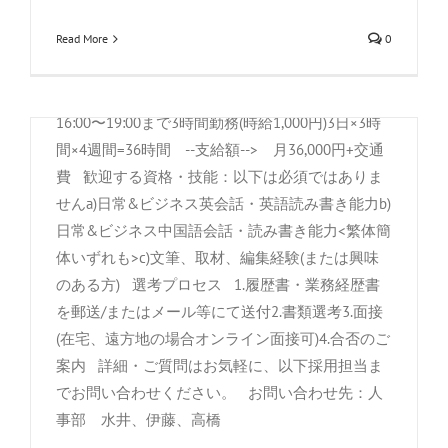
プデートに関わるソフトウェアテスターを募集し
21:00(うち最低2時間〜）勤務例：-平日2回勤務、
ています。ソフトウェア・システムの品質管理、
Read More
0
学校のあと18:00〜21:00まで3時間勤務(時給900
保守の業務に興味のある方。また、JavaやPHP、
円)2日×3時間×4週間=24時間 --支給額--> 月
Pythonなどプログラミング言語には興味があるも
21,600円+交通費-平日3回勤務、子供の帰宅後
のの、まだ実務経験が浅く「少しづつキャリアを
16:00〜19:00まで3時間勤務(時給1,000円)3日×3時
積んでいきたい」などキャリアの浅いプログラマ
間×4週間=36時間 --支給額--> 月36,000円+交通
ー志望の方を歓迎しております。 基本給：
費 歓迎する資格・技能：以下は必須ではありま
217,000〜265,000円交通費：実費支給（上限
せんa)日常&ビジネス英会話・英語読み書き能力b)
25,000円/月)必要資格・スキル：以下のいずれかa)
日常&ビジネス中国語会話・読み書き能力<繁体簡
大学、専門学校、またはそれらに相当する教育機
体いずれも>c)文筆、取材、編集経験(または興味
関における情報処理分野での学習経験b)情報処理
のある方) 選考プロセス 1.履歴書・業務経歴書
(プログラミング、エンジニアリング等)に関わる
を郵送/またはメール等にて送付2.書類選考3.面接
分野での業務実績3ヶ月以上/または独学での学習
(在宅、遠方地の場合オンライン面接可)4.合否のご
歴6ヶ月以上c)その他、上記a,bと同等または準ず
案内 詳細・ご質問はお気軽に、以下採用担当ま
るキャリア歓迎する資格・技能：以下は必須では
でお問い合わせください。 お問い合わせ先：人
ありませんa)日常&ビジネス英会話・英語読み書
事部 水井、伊藤、高橋
き能力b)日常&ビジネス中国語会話・読み書き能