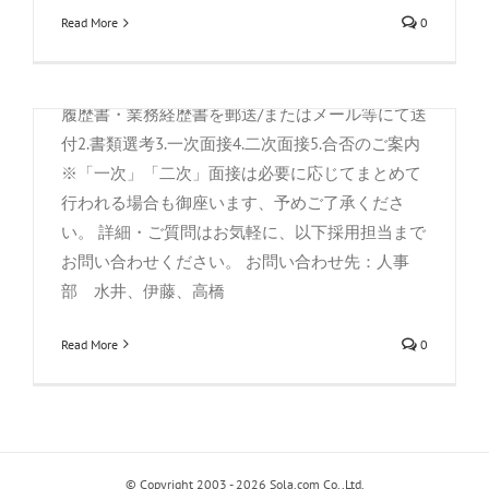
Read More
0
力<繁体簡体いずれも>c)サイバーセキュリティに
関連する資格、技能d)非IT関係業務におけるプロ
ジェクト、人事マネジメント経験 選考プロセス 1.
履歴書・業務経歴書を郵送/またはメール等にて送
付2.書類選考3.一次面接4.二次面接5.合否のご案内
※「一次」「二次」面接は必要に応じてまとめて
行われる場合も御座います、予めご了承くださ
い。 詳細・ご質問はお気軽に、以下採用担当まで
お問い合わせください。 お問い合わせ先：人事
部 水井、伊藤、高橋
Read More
0
© Copyright 2003 - 2026 Sola.com Co.,Ltd.