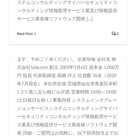
社で、入社後組織の中心として活躍して頂きま
めなし 再雇用：有り/年齢上限有り65歳 試用期
ステムコンサルティングサイバーセキュリティコ
す。 基本給：224,000〜320,000円交通費：実費支
間：有り/6ヶ月 その他：※入居可能住宅の負担額
ンサルティング情報処理サービス業及び情報提供
給（上限25,000円/月)必要資格・スキル：Windows
については面接時にご確認下さい。※賃金は翌月
サービス業各種ソフトウェア開発 [...]
サーバー、UNIX/Linuxサーバーでの2年以上の業
末払いです。 選考プロセス 履歴書・業務経歴書
務経験者 歓迎する資格・技能：以下は必須ではあ
Read More
0
を郵送/またはメール等にて送付 書類選考 一次面
りません 日常&ビジネス英会話・英語読み書き能
接 二次面接 合否のご案内 ※「一次」「二次」面
力 日常&ビジネス中国語会話・読み書き能力<繁
接は必要に応じてまとめて行われる場合も御座い
体簡体いずれも> サイバーセキュリティに関連す
ます、予めご了承ください。 企業情報 会社名 株
る資格、技能 非IT関係業務におけるプロジェク
式会社Sola.com 創立 2003年3月6日 資本金 1,000万
ト、人事マネジメント経験 加入保険：雇用保
円 役員 代表取締役 高橋 洋人 社員数 36名（2020
険、労災保険、健康保険、厚生年金 年間休日：
年7月現在） 本社所在地 宮城県仙台市青葉区本町
127日 休日：土日祝日他、毎週、お盆休暇、年末
1-2-5 第三志ら梅ビル2F西 営業時間 10:00～19:00
年始休暇 月平均労働日数：19.8日 6ヶ月経過後の
(土日祝日を除く) 事業内容 システムインテグレー
年次有給休暇日数：10日 終業時間：10:00～19:00
ションサービスシステムコンサルティングサイバ
休憩時間：60分 時間外月平均時間：10時間 雇用
ーセキュリティコンサルティング情報処理サービ
システム開発(Python/Ruby)
形態；正社員 職種・派遣/請負：派遣・請負では
ス業及び情報提供サービス業各種ソフトウェア開
ない 雇用期間の定め：なし 再雇用：有り（年齢
発 詳細・ご質問はお気軽に、以下採用担当までお
By
株式会社Sola.com
|
11月 11th, 2020
|
募集求人
,
求人情報