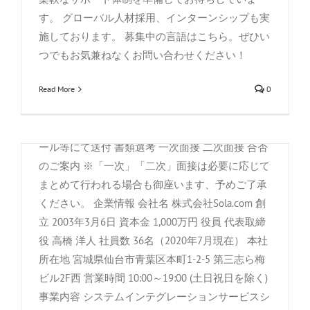
ある会社で、入社後組織の中心として活躍して頂
間：10:00～19:00 休憩時間：60分 時間外月平均時
す。 グローバル人材採用、インターンシップも実
きます。 基本給：216,000〜320,000円交通費：実
間：10時間 雇用形態；正社員 職種・派遣/請負：
施しております。 募集中の言語はこちら。ぜひい
費支給（上限25,000円/月)必要資格・スキル：PHP
派遣・請負ではない 雇用期間の定め：なし 再雇
つでもお気兼ねなくお問い合わせください！
等のWebシステム開発経験2年以上 歓迎する資
用：有り（年齢上限有り65歳） 試用期間：6ヶ月
格・技能：以下は必須ではありません 日常&ビジ
Read More
0
その他：※入居可能住宅の負担額については面接
ネス英会話・英語読み書き能力 日常&ビジネス中
時にご確認下さい。※賃金は翌月末払いです。 選
国語会話・読み書き能力<繁体簡体いずれも> サイ
考プロセス 履歴書・業務経歴書を郵送/またはメ
バーセキュリティに関連する資格、技能 非IT関係
ール等にて送付 書類選考 一次面接 二次面接 合否
業務におけるプロジェクト、人事マネジメント経
のご案内 ※「一次」「二次」面接は必要に応じて
システム運用・管理
験 加入保険：雇用保険、労災保険、健康保険、
まとめて行われる場合も御座います、予めご了承
厚生年金 年間休日：127日 休日：土日祝日他、お
ください。 企業情報 会社名 株式会社Sola.com 創
By
株式会社Sola.com
|
11月 11th, 2020
|
募集求人
,
求人情報
盆休暇、年末年始休暇 月平均労働日数：19.8日 6
立 2003年3月6日 資本金 1,000万円 役員 代表取締
システム運用・管理 仕事内容 Windowsサーバ
ヶ月経過後の年次有給休暇日数：10日 就業時間：
役 高橋 洋人 社員数 36名（2020年7月現在） 本社
ー、UNIX／Linuxサーバーの運用・管理業務で
10:00～19:00 休憩時間：60分 時間外月平均時間：
所在地 宮城県仙台市青葉区本町1-2-5 第三志ら梅
す。いずれかの分野で2年以上の業務経験を有す
10時間 雇用形態：正社員 職種・派遣/請負：派
ビル2F西 営業時間 10:00～19:00 (土日祝日を除く)
る方を歓迎いたします。若手が多く活気がある会
遣・請負ではない 雇用期間の定め：雇用期間の定
事業内容 システムインテグレーションサービスシ