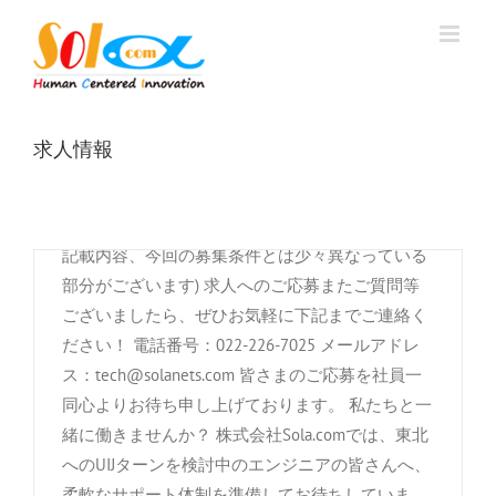
Skip
ます。 基本給：208,000〜256,000円交通費：実費
問）】 募集条件は以下となっております。 ■業務
to
支給（上限25,000円/月)必要資格・スキル：以下
経験年数 半年〜１年以上 なお急募のため、今回
content
のいずれか a)大学、専門学校、またはそれらに相
の選考に関しましては、一次選考の面接へご来社
当する教育機関における情報処理分野で半年程度
いただいた際に、履歴書・職務経歴書等を直接持
の学習経験 b)情報処理(プログラミング、エンジニ
参いただく形式を取らせていただきますので、ご
求人情報
アリング等)に関わる分野での業務実績3ヶ月以上/
了承いただけますようお願い申し上げます。 他詳
または独学での学習歴6ヶ月以上 c)その他、上記
細に関しましては、こちらを含む当サイトの求人
a,bと同等または準ずるキャリア 歓迎する資格・
情報を参考いただけますと幸いです。 (⇑リンク先
技能：以下は必須ではありません 日常&ビジネス
記載内容、今回の募集条件とは少々異なっている
英会話・英語読み書き能力 日常&ビジネス中国語
部分がございます) 求人へのご応募またご質問等
会話・読み書き能力<繁体簡体いずれも> サイバー
ございましたら、ぜひお気軽に下記までご連絡く
システム開発(PHP)
セキュリティに関連する資格、技能 非IT関係業務
ださい！ 電話番号：022-226-7025 メールアドレ
におけるプロジェクト、人事マネジメント経験
ス：tech@solanets.com 皆さまのご応募を社員一
By
株式会社Sola.com
|
11月 11th, 2020
|
募集求人
,
求人情報
加入保険：雇用保険、労災保険、健康保険、厚生
同心よりお待ち申し上げております。 私たちと一
システム開発(PHP) 仕事内容 PHPでの業務用シス
年金 年間休日：127日 休日：土日祝日他、毎週、
緒に働きませんか？ 株式会社Sola.comでは、東北
テム開発業務です。当言語につき2年以上の業務
お盆休暇、年末年始休暇 月平均労働日数：19.8日
へのUIJターンを検討中のエンジニアの皆さんへ、
経験を有する方を優遇します。若手が多く活気が
6ヶ月経過後の年次有給休暇日数：10日 終業時
柔軟なサポート体制を準備してお待ちしていま