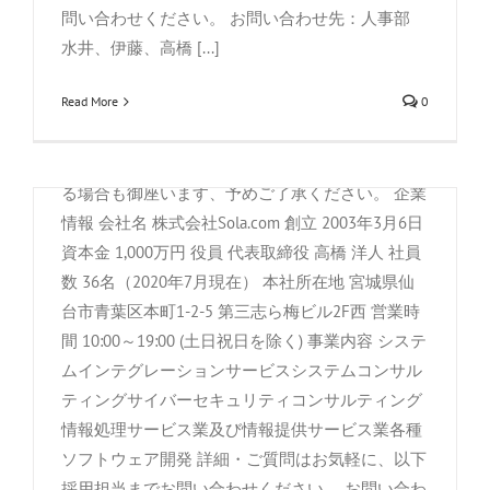
上限有り65歳） 試用期間：6ヶ月 その他：※入居
問い合わせください。 お問い合わせ先：人事部
システム開発(Python/Ruby) 仕事内容 Python/Ruby
可能住宅の負担額については面接時にご確認下さ
水井、伊藤、高橋 [...]
でのシステム開発業務です。各言語につき半年以
い。※賃金は翌月末払いです。 選考プロセス 履
上の業務経験を有する方を優遇します。 若手が多
Read More
0
歴書・業務経歴書を郵送/またはメール等にて送付
く活気がある会社で、新規事業を含む最新鋭の
書類選考 一次面接 二次面接 合否のご案内 ※「一
Web開発に携わって頂きます。 基本給：
次」「二次」面接は必要に応じてまとめて行われ
208,000〜320,000円 交通費：実費支給（上限
る場合も御座います、予めご了承ください。 企業
25,000円/月) 必要資格・スキル：Python/Rubyでの
情報 会社名 株式会社Sola.com 創立 2003年3月6日
システム開発経験半年以上 歓迎する資格・技
資本金 1,000万円 役員 代表取締役 高橋 洋人 社員
能：以下は必須ではありません 日常&ビジネス英
数 36名（2020年7月現在） 本社所在地 宮城県仙
会話・英語読み書き能力 日常&ビジネス中国語会
台市青葉区本町1-2-5 第三志ら梅ビル2F西 営業時
話・読み書き能力<繁体簡体いずれも> サイバーセ
間 10:00～19:00 (土日祝日を除く) 事業内容 システ
キュリティに関連する資格、技能 非IT関係業務に
ムインテグレーションサービスシステムコンサル
おけるプロジェクト、人事マネジメント経験 加
ティングサイバーセキュリティコンサルティング
入保険：雇用保険、労災保険、健康保険、厚生年
情報処理サービス業及び情報提供サービス業各種
システム開発(Java/VB.net)
金 年間休日：127日 休日：土日祝日他、毎週、お
ソフトウェア開発 詳細・ご質問はお気軽に、以下
盆休暇、年末年始休暇 月平均労働日数：19.8日 6
採用担当までお問い合わせください。 お問い合わ