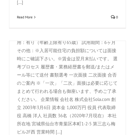
暇、年末年始休暇 月平均労働日数：19.8日 6ヶ月
[...]
経過後の年次有給休暇日数：10日 終業時間：
Read More
0
10:00～19:00 休憩時間：60分 時間外月平均時間：
10時間 雇用形態；正社員 職種・派遣/請負：派
遣・請負ではない 雇用期間の定め：なし 再雇
在宅可:データ入力操作アルバイト
用：有り（年齢上限有り65歳） 試用期間：6ヶ月
By
株式会社Sola.com
|
8月 15th, 2019
|
アルバイト求人
,
求人
その他：※入居可能住宅の負担額については面接
情報
時にご確認下さい。※賃金は翌月末払いです。 選
簡単なソフトウェアの操作、データ入力等の業務
考プロセス 履歴書・業務経歴書を郵送/またはメ
分野でアルバイトにて業務をしていただける方を
ール等にて送付 書類選考 一次面接 二次面接 合否
募集しております。専門的な技能等は必要ありま
のご案内 ※「一次」「二次」面接は必要に応じて
せん、お気軽にご応募ください。 基本給：900-
まとめて行われる場合も御座います、予めご了承
プログラマー見習い・テスター
1,000円/時給(操作スキル、スピードなどにより勘
ください。 企業情報 会社名 株式会社Sola.com 創
By
株式会社Sola.com
|
8月 15th, 2019
|
テスター
,
募集求人
,
求
案)交通費：実費支給（上限400円/日)必要資格・
立 2003年3月6日 資本金 1,000万円 役員 代表取締
人情報
スキル：以下のいずれかa)ビジネスレベルのタイ
役 高橋 洋人 社員数 36名（2020年7月現在） 本社
Java,PHP,Python等 関係プロジェクトの拡大によ
ピング能力b)Twitter,FacebookなどいずれかのSNS
所在地 宮城県仙台市青葉区本町1-2-5 第三志ら梅
り、新規ソフトウェア開発、既存システムのアッ
についての知識、利用経験勤務日：平日16:00〜
ビル2F西 営業時間 [...]