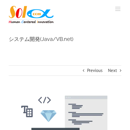
Skip
to
content
システム開発(Java/VB.net)
Previous
Next
View
Larger
Image