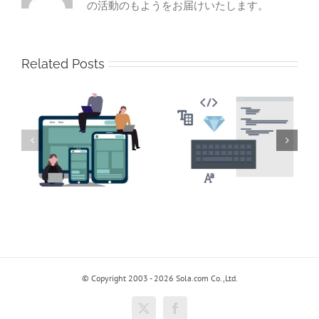
の活動のもようをお届けいたします。
Related Posts
発
システム開発
不
システム開発(PHP)
(Java/C/PHP)
ら
© Copyright 2003 - 2026 Sola.com Co.,Ltd.
X
Facebook