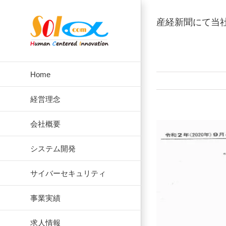
Skip
to
産経新聞にて当
content
Home
経営理念
会社概要
View
Larger
システム開発
Image
サイバーセキュリティ
事業実績
求人情報