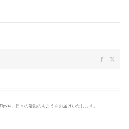
Facebook
X
のTipsや、日々の活動のもようをお届けいたします。