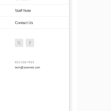
Staff Note
Contact Us
X
Facebook
022-226-7025
tech@solanets.com