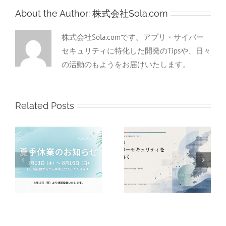
About the Author:
株式会社Sola.com
株式会社Sola.comです。アプリ・サイバー
セキュリティに特化した開発のTipsや、日々
の活動のもようをお届けいたします。
Related Posts
韓国のサイバーセキュ
サイバー分析の三世代
リティを読み解く ―
せ
の変遷 — 総合格闘技か
KISA、KrCERT/CC、
ら、人馬一体、そして
AhnLab、ESRCとは何
「AIとの対話」へ
者なのか