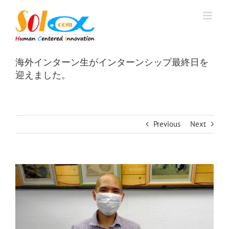
Skip
to
content
海外インターン生がインターンシップ最終日を
迎えました。
Previous
Next
View
Larger
Image