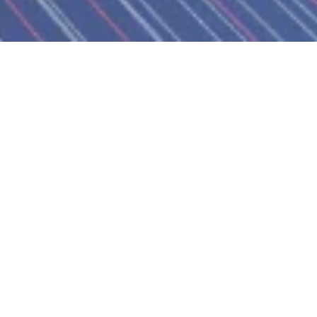
Omni Oculus Latest version
世論動向モニタリングシステム【 Omni Oculus 】
Latest version
先進のテクノロジーにより、Twitterなど各種SNSから、照
準を定めた人物・キーワードの「動向・傾向」「特性」
「思想傾向」をトラッキング。
企業価値の損失を最低限に抑えます。
動向解析システム【Omni Oculus】がLatest version(最新版)として、近々登場
予定。