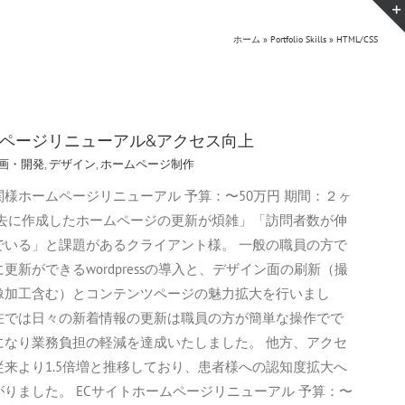
ホーム
»
Portfolio Skills
»
HTML/CSS
ページリニューアル&アクセス向上
画・開発
,
デザイン
,
ホームページ制作
関様ホームページリニューアル 予算：〜50万円 期間：２ヶ
過去に作成したホームページの更新が煩雑」「訪問者数が伸
でいる」と課題があるクライアント様。 一般の職員の方で
更新ができるwordpressの導入と、デザイン面の刷新（撮
像加工含む）とコンテンツページの魅力拡大を行いまし
在では日々の新着情報の更新は職員の方が簡単な操作でで
になり業務負担の軽減を達成いたしました。 他方、アクセ
従来より1.5倍増と推移しており、患者様への認知度拡大へ
がりました。 ECサイトホームページリニューアル 予算：〜