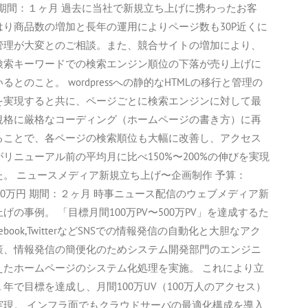
円 期間：１ヶ月 過去に当社で新規立ち上げに携わったお客
はり商品数の増加と長年の運用によりページ数も30P近くに
管理が大変とのご相談。また、競合サイトの増加により、
検索キーワードでの検索エンジン順位の下落が売り上げに
るとのこと。 wordpressへの静的なHTMLの移行と管理の
を実現すると共に、ページごとに検索エンジンに対して最
規格に厳格なコーディング（ホームページの書き方）に再
ることで、各ページの検索順位も大幅に改善し、アクセス
リニューアル前の平均月に比べ150%〜200%の伸びを実現
た。 ニュースメディア新規立ち上げ〜企画制作 予算：
250万円 期間：２ヶ月 時事ニュース配信のウェブメディア新
げの事例。 「目標月間100万PV〜500万PV」を達成するた
cebook,TwitterなどSNSでの情報発信の自動化と大胆なアク
策、情報発信の簡便化のためシステム開発部門のエンジニ
えたホームページのシステム化処理を実施。 これにより立
年で目標を達成し、月間100万UV（100万人のアクセス）
実現。 インフラ面でもクラウドサーバの最適化構成を導入