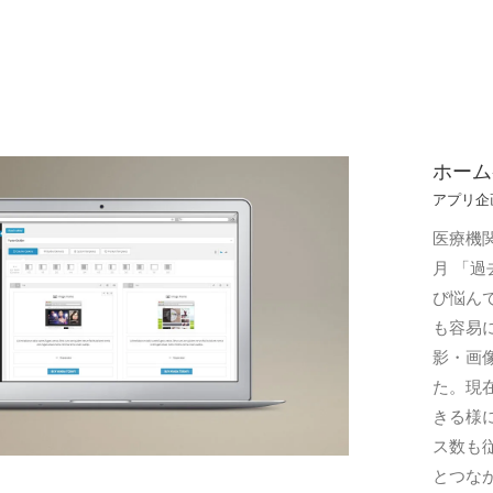
ホーム
アプリ企
医療機
月 「
び悩ん
も容易に
影・画
た。現
きる様
ス数も
とつな