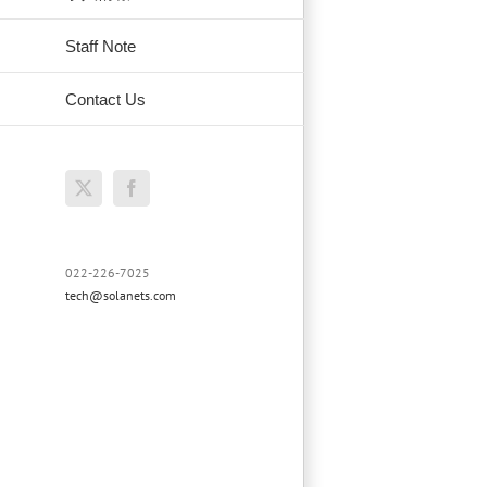
Staff Note
Contact Us
リニューアル&アクセス向上
X
Facebook
発
デザイン
ホームページ制作
022-226-7025
tech@solanets.com