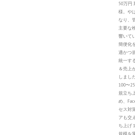
50万
様。や
なり、
主要な
響いてい
簡便化
適かつ
統一す
＆売上が
しまし
100〜
規立ち上
め、Fa
セス対
アも交
ち上げ１
規模を