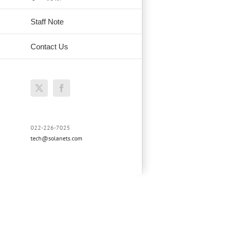
Staff Note
Contact Us
X
Facebook
022-226-7025
tech@solanets.com