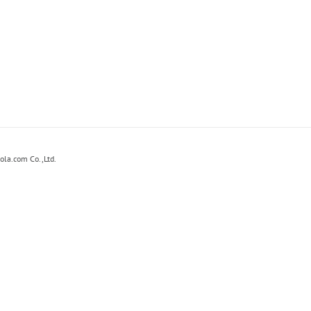
ola.com Co.,Ltd.