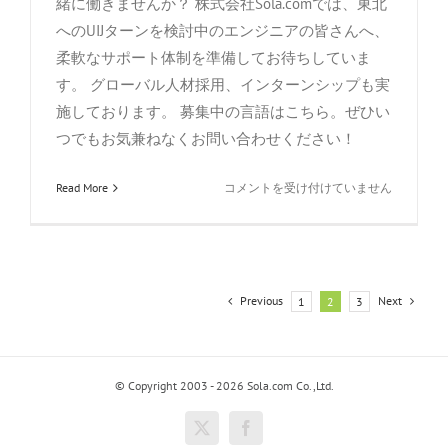
緒に働きませんか？ 株式会社Sola.comでは、東北
へのUIJターンを検討中のエンジニアの皆さんへ、
柔軟なサポート体制を準備してお待ちしていま
活
す。 グローバル人材採用、インターンシップも実
施しております。 募集中の言語はこちら。ぜひい
つでもお気兼ねなくお問い合わせください！
宮
Read More
コメントを受け付けていません
城
県
様
「Work
in
Previous
Next
1
2
3
MIYAGI」
に
応
援
© Copyright 2003 - 2026 Sola.com Co.,Ltd.
動
画
X
Facebook
を