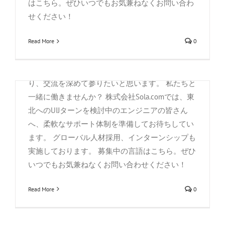
らは香港の消費者の生の声を、香港貿易発展局・
の報道に関しましては、こちらをご覧ください
クセンター宮城）にて、会社説明会(令和
はこちら。ぜひいつでもお気兼ねなくお問い合わ
伊東正裕様からは香港を起点とした大湾区経済の
⇒2020/8/17記事 / 2020/9/4記事) Sola.com紹介 イ
3年度第2回目)を行わせていただきまし
せください！
可能性についてお話しいただきました。 ご参加者
ベント会場にて 報道されましたサイバー攻撃事案
た。
の皆さまからは「リアルな情報を知ることができ
Read More
0
について オンライン参加された方々を含め、多く
By
株式会社Sola.com
|
9月 1st, 2021
|
Mizun
,
お知らせ
,
お知ら
有益だった」「香港に関しての思い込みを正して
の方と意見を交えるなどして有意義な時間となる
せ
,
社外活動
もらい認識が新たになった」といったご感想を頂
イベントでした。 今後もCISA・MISAと連携を図
こんにちは、株式会社Sola.comです。 去る8月6日
戴しました。 共同主催者としてご協力頂きました
り、交流を深めて参りたいと思います。 私たちと
(金)、独立行政法人高齢・障害・求職者雇用支援
香港貿易発展局様、県内各共催団体様、セミナー
一緒に働きませんか？ 株式会社Sola.comでは、東
機構が運営する「ポリテクセンター宮城」におい
周知にご協力くださった在仙・在港の諸団体の皆
北へのUIJターンを検討中のエンジニアの皆さん
て、ＩＴ業界での就職を目指す受講生の方々を対
さま、そして何より当日セミナーにご参加頂きま
へ、柔軟なサポート体制を準備してお待ちしてい
象に本年度第2回目の会社説明会を行ってまいり
した皆さま、誠にありがとうございました。 共催
ます。 グローバル人材採用、インターンシップも
ました。 今回も人事・採用の担当者のほか、現役
団体ご代表の皆さま方（左から宮城県・経済商工
実施しております。 募集中の言語はこちら。ぜひ
のシステムエンジニアを派遣し約60分の時間内に
観光部副部長 武内様、仙台市経済局次長・柳津
いつでもお気兼ねなくお問い合わせください！
おいて、前回同様に全般紹介、事業内容及び、開
様、仙台市産業振興事業団部長・関様） 当日は
発現場の現状等について紹介させていただきまし
Read More
0
県・市等各関係機関のご協力のもと、万全の感染
た。 前回5月実施の説明会では、その後の弊社へ
防止対策を講じながら開催が実現できました。 当
の企業実習訓練で訪問することがきっかけとなり
日は、ミヤギテレビ様にも取材にお越しいただき