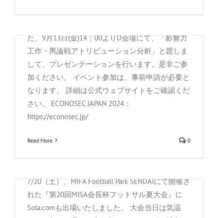
センター浜松町館にて開催される「ECONOSEC
JAPAN 2024」にソラコムが出展いたします。 ま
た、9月13日(金)14：00よりD会場にて、「影響力
工作・輿論戦アトリビューション分析」と題しま
して、プレゼンテーションを行います。是非ご参
加ください。 イベント参加は、事前申請が必要と
なります。 詳細は公式ウェブサイトをご確認くだ
さい。 ECONOSEC JAPAN 2024：
第20回MISA会長杯フットサル夏大会に出
https://econosec.jp/
場しました
By
株式会社Sola.com
|
7月 26th, 2024
|
お知らせ
,
お知らせ
,
今
Read More
0
週のSolacom
,
社外活動
こんにちは、株式会社Sola.comです。 去る
7/20（土）、MIFA Football Park SENDAIにて開催さ
れた『第20回MISA会長杯フットサル夏大会』に
産経新聞に掲載されました。
Sola.comも出場いたしました。 大会当日は気温
By
株式会社Sola.com
|
5月 9th, 2024
|
Media Coverage
,
お知ら