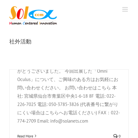
Skip
Oculus」デモ実施も大変好評をいただき、来場者
to
の皆様から「直感的に操作できる点が素晴らし
content
い」とのお言葉や、多くの企業様から導入に関す
るお問い合わせをいただき、活発な議論も交わさ
れ、盛況のうちに幕を閉じることができました。
社外活動
この度の展示会で得られた貴重なご意見を参考
に、さらなるサービス向上とお客様のビジネス支
援に努めてまいります。 皆様のご来場、誠にあり
がとうございました。 今回出展した「Omni
Oculus」について、ご興味のある方はお気軽にお
問い合わせください。 お問い合わせはこちら 本
社: 宮城県仙台市青葉区中央1-6-18 8F 電話: 022-
226-7025 電話: 050-3785-3826 (代表番号に繋がり
ECONOSEC JAPAN 2024 出展いたします
にくい場合はこちらへお電話ください) FAX：022-
By
株式会社Sola.com
|
9月 2nd, 2024
|
お知らせ
,
お知らせ
,
社
774-2709 Email: info@solanets.com
外活動
Read More
0
2024年9月12日(木)～13日(金)、東京都立産業貿易