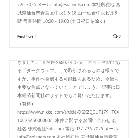
226-7025 メール info@solanets.com 本社所在地 宮
By
株式会社Sola.com
|
3月 28th, 2023
|
Information
,
Media
城県仙台市青葉区中央1-6-18 山一仙台中央ビル8
産経新聞 社会面特集「闇のサイバー空
Coverage
,
お知らせ
,
お知らせ
,
今週のSolacom
,
社外活動
階 営業時間 10:00～19:00 (土日祝日を除く)
間」に弊社社員がコメントを寄せさせて
出典：2023年3月26日(土)発刊・日本経済新聞 弊
頂きました。
Read More
0
社が3月26日付の日本経済新聞 社会面に掲載され
By
株式会社Sola.com
|
3月 31st, 2022
|
Media Coverage
,
お知ら
ました。 昨年起こった事件について、サイバーの
せ
,
お知らせ
,
今週のSolacom
,
社外活動
観点から弊社代表高橋がコメントを寄せさせて頂
出典：2022年3月31日(木)発刊・産経新聞 本日3月
きました。 匿名性の高いインターネット空間であ
31日付の産経新聞朝刊の社会面特集「闇のサイバ
る「ダークウェブ」上で取引されるものは様々で
ー空間」において、弊社・邱（ヒュー）がコメン
すが、事件へ発展する可能性もあるため、今後も
トを寄せさせて頂きました。 個人情報の抜き取り
重要な焦点となっていくことでしょう。 記事は日
は年々巧妙さを増しており、特に今回のウクライ
本経済新聞社のサイトでもご覧いただけます。
ナ情勢にも見られるような、ハッカー等による企
（有料）
業や組織への攻撃が発端となって「顧客情報」が
https://www.nikkei.com/article/DGXZQOUF179HT0X
奪われてしまうケースが増加しています。 また、
10C23A3000000/ 本件に関するお問い合わせ 会
匿名性の高いインターネット空間である「ダーク
社名 株式会社Sola.com 電話 022-226-7025 メール
ウェブ」上で、様々な個人情報が無数に売買され
info@solanets.com 本社所在地 宮城県仙台市青葉