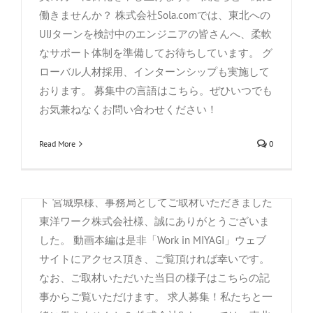
を
働きませんか？ 株式会社Sola.comでは、東北への
開
By
株式会社Sola.com
|
7月 30th, 2021
|
Information
,
Media
UIJターンを検討中のエンジニアの皆さんへ、柔軟
催
Coverage
,
Saki_i
,
お知らせ
,
お知らせ
,
社外活動
し
なサポート体制を準備してお待ちしています。 グ
ま
こんにちは！株式会社Sola.comです。 7月某日、
ローバル人材採用、インターンシップも実施して
し
宮城県様の留学生の県内採用促進事業「Work in
おります。 募集中の言語はこちら。ぜひいつでも
た
は
MIYAGI」ウェブサイトに、弊社代表・高橋と、マ
お気兼ねなくお問い合わせください！
レーシア出身の社員・邱（ヒュー）の応援動画を
Read More
0
ご掲載頂きました。 Work in MIYAGI 掲載動画より
(代表・高橋) Work in MIYAGI 掲載動画より(マレー
シア出身の社員・邱） Work in MIYAGI ウェブサイ
ト 宮城県様、事務局としてご取材いただきました
東洋ワーク株式会社様、誠にありがとうございま
した。 動画本編は是非「Work in MIYAGI」ウェブ
サイトにアクセス頂き、ご覧頂ければ幸いです。
なお、ご取材いただいた当日の様子はこちらの記
事からご覧いただけます。 求人募集！私たちと一