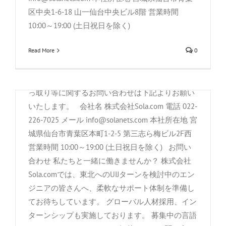
続けている現状からも、「個人情報の保護」は今
8/31 香港ビジネスセミナーを開催しまし
区中央1-6-18 山一仙台中央ビル8階 営業時間
後もサイバーセキュリティにおける非常に重要な
た
10:00～19:00 (土日祝日を除く)
焦点となっています。 詳細は、ぜひ本日の朝刊紙
By
株式会社Sola.com
|
9月 8th, 2021
|
Saki_i
,
お知らせ
,
お知ら
Read More
0
面もしくは産経ニュース有料版をご確認くださ
CISA・MISAオンライン情報交換会へ参加
せ
,
社外活動
い。⇒産経新聞 本件に関するお問い合わせ、情報
いたしました。
去る8/31 に、香港の準政府機関である香港貿易発
流出、サイバーセキュリティ、SNSアカウント乗
By
株式会社Sola.com
|
11月 10th, 2021
|
Chi_
,
お知らせ
,
お知
展局と共同主催にて、「宮城仙台と香港を活用し
っ取り等に関するお問い合わせは下記よりお願い
らせ
,
社外活動
たグローバル市場への展開可能性」と題した香港
いたします。 会社名 株式会社Sola.com 電話 022-
進出支援を行うビジネスセミナーを開催いたしま
こんにちは、株式会社Sola.comです。 去る11月8
226-7025 メール info@solanets.com 本社所在地 宮
した。 緊急事態宣言下の宮城県において、徹底し
日(月)、CISA・MISAオンライン情報交換会に参加
城県仙台市青葉区本町1-2-5 第三志ら梅ビル2F西
た感染防止対策を行った上で、皆さまのご協力を
してまいりました。 IT産業や市場の特性について
営業時間 10:00～19:00 (土日祝日を除く) お問い
得て、オンライン含む約130名超の皆さまにご参
の情報交換、海外への事業展開など関心のある企
合わせ 私たちと一緒に働きませんか？ 株式会社
集いただき、安全に催事を開催できましたことを
業にとって興味深い内容だったと思います。 弊社
Sola.comでは、東北へのUIJターンを検討中のエン
心より感謝申し上げます。 当日は、ジェトロ仙台
としましてもイベント内にて事業提携や、以前サ
ジニアの皆さんへ、柔軟なサポート体制を準備し
員
所長・伊藤亮一様からは宮城県発の食品輸出の成
イバーセキュリティ事業で国内外で報道された事
てお待ちしています。 グローバル人材採用、イン
功事例を、イオンストアーズ香港・久永晋也様か
象についてお話しさせていただきました。 (以前
宮城職業能力開発促進センター（ポリテ
ターンシップも実施しております。 募集中の言語