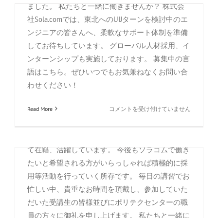
新規2名が入社の運びとなったことから、今回の
ました。 私たちと一緒に働きませんか？ 株式会
説明会も大変縁起の良い成果があるものと意気込
社Sola.comでは、東北へのUIJターンを検討中のエ
んで説明に臨ませていただきました。 本説明会で
ンジニアの皆さんへ、柔軟なサポート体制を準備
は、就職活動の時期である科の方、また、時期に
してお待ちしています。 グローバル人材採用、イ
余裕のある科の方々等、受講生十数名の参加をい
ンターンシップも実施しております。 募集中の言
ただきました。皆様の前でユーモアを交えての説
語はこちら。ぜひいつでもお気兼ねなくお問い合
明が浮いてしまうほど真面目な表情で話を聞き入
わせください！
っていただき、また活発な質問を頂いたことに就
8/31
Read More
コメントを受け付けていません
職を考える重要かつ真剣性を感じました。 弊社の
香
社内交流(コロナ前)の様子を説明中 現在、弊社で
港
は当該ポリテクセンター修了生多数が技術者とし
ビ
て在籍、活躍しています。 今後もソラコムで働き
ジ
ネ
たいと希望される方がいらっしゃれば積極的に採
ス
用等活動を行っていく所存です。 毎日の講習でお
セ
忙しい中、貴重なお時間を頂戴し、参加していた
ミ
ナ
だいた受講生の皆様並びにポリテクセンターの職
宮城県様「Work in MIYAGI」に応援動画
ー
員の方々に御礼を申し上げます。 私たちと一緒に
をご掲載頂きました。