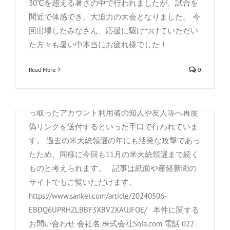
30℃を超える暑さの中で行われましたが、試合を
せ
,
お知らせ
,
今週のSolacom
,
社外活動
間近で体感でき、大迫力の大会となりました。 今
出典：2024年5月7日(火)発 刊・産経新聞 弊社が5
回出場したみなさん、応援に駆けつけていただい
月7日付の産経新聞 社会面に掲載されました。 当
た方々も暑い中本当にお疲れ様でした！
社が解析を進めている、フェイスブックアカウン
Read More
0
トの詐取攻撃増加事案について報じられました。
昨年夏から増加した攻撃は、偽リンクを使ってID
とパスワードを盗み、アカウントを乗っ取り、乗
っ取ったアカウント利用者の知人や友人等へ再度
偽リンクを送付するといった手口で行われていま
す。 過去の米大統領選の年にも活発な攻撃であっ
たため、同様に今回も11月の米大統領選まで続く
ものと考えられます。 記事は紙面や産経新聞の
サイトでもご覧いただけます。
https://www.sankei.com/article/20240506-
EBDQ6UPRHZLBBF3XBV2XAUJFOE/ 本件に関する
お問い合わせ 会社名 株式会社Sola.com 電話 022-
日本経済新聞に掲載されました。